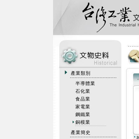
:::
產業類別
半導體業
石化業
食品業
家電業
鋼鐵業
銅模業
產業簡史