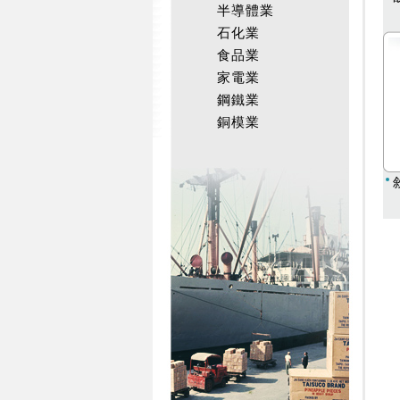
半導體業
石化業
食品業
家電業
鋼鐵業
銅模業