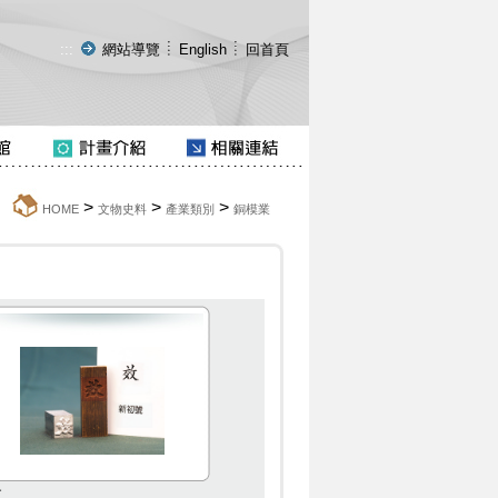
:::
網站導覽
English
回首頁
>
>
>
:::
HOME
文物史料
產業類別
銅模業
效