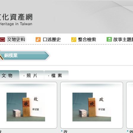
銅模業
故
政