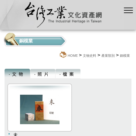
銅模業
>
>
>
:::
HOME
文物史料
產業類別
銅模業
未