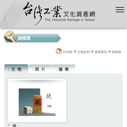
銅模業
>
>
>
:::
HOME
文物史料
產業類別
銅模業
捷